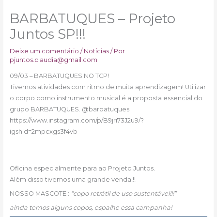
BARBATUQUES – Projeto
Juntos SP!!!
Deixe um comentário
/
Notícias
/ Por
pjuntos.claudia@gmail.com
09/03 – BARBATUQUES NO TCP!
Tivemos atividades com ritmo de muita aprendizagem! Utilizar
o corpo como instrumento musical é a proposta essencial do
grupo BARBATUQUES. @barbatuques
https://www.instagram.com/p/B9jri73J2u9/?
igshid=2mpcxgs3f4vb
Oficina especialmente para ao Projeto Juntos.
Além disso tivemos uma grande venda!!!
NOSSO MASCOTE :
“copo retrátil de uso sustentável!!!”
ainda temos alguns copos, espalhe essa campanha!