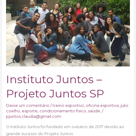
Juntos
–
Projeto
Juntos
SP
Instituto Juntos –
Projeto Juntos SP
Deixe um comentário
/
treino esportivo, oficina esportiva, julio
coelho, esporte, condicionamento fisico, saúde,
/
pjuntos.claudia@gmail.com
O Instituto Juntos foi fundado em outubro de 2017 devido ao
grande sucesso do Projeto Juntos.