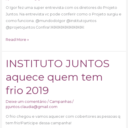
O Igor fez uma super entrevista com os diretores do Projeto
Juntos. Na entrevista vc pode conferir como o Projeto surgiu e
como funciona. @mundodoIgor @institutojuntos
@projetojuntos Confira! ￼￼￼￼￼￼￼￼￼
Read More »
INSTITUTO JUNTOS
INSTITUTO
JUNTOS
aquece quem tem
aquece
quem
tem
frio 2019
frio
2019
Deixe um comentário
/
Campanhas
/
pjuntos.claudia@gmail.com
O frio chegou e vamos aquecer com cobertores as pessoas q
tem frio!Participe dessa campanha!