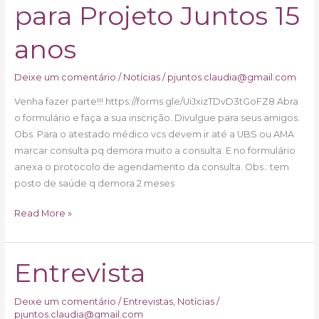
para Projeto Juntos 15
para
Projeto
Juntos
anos
15
anos
Deixe um comentário
/
Notícias
/
pjuntos.claudia@gmail.com
Venha fazer parte!!! https://forms.gle/UiJxizTDvD3tGoFZ8 Abra
o formulário e faça a sua inscrição. Divulgue para seus amigos.
Obs. Para o atestado médico vcs devem ir até a UBS ou AMA
marcar consulta pq demora muito a consulta. E no formulário
anexa o protocolo de agendamento da consulta. Obs.: tem
posto de saúde q demora 2 meses
Read More »
Entrevista
Entrevista
Deixe um comentário
/
Entrevistas
,
Notícias
/
pjuntos.claudia@gmail.com