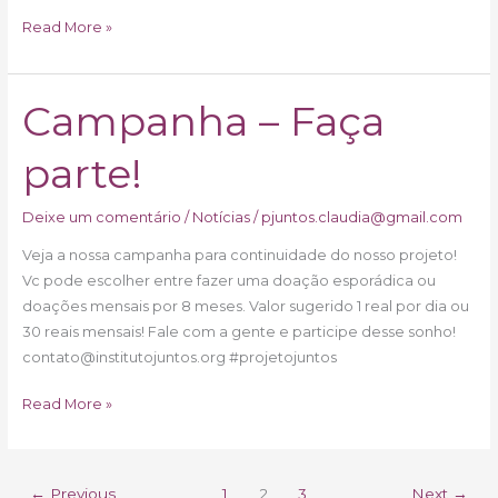
Read More »
Campanha – Faça
Campanha
–
parte!
Faça
parte!
Deixe um comentário
/
Notícias
/
pjuntos.claudia@gmail.com
Veja a nossa campanha para continuidade do nosso projeto!
Vc pode escolher entre fazer uma doação esporádica ou
doações mensais por 8 meses. Valor sugerido 1 real por dia ou
30 reais mensais! Fale com a gente e participe desse sonho!
contato@institutojuntos.org #projetojuntos
Read More »
←
Previous
1
2
3
Next
→