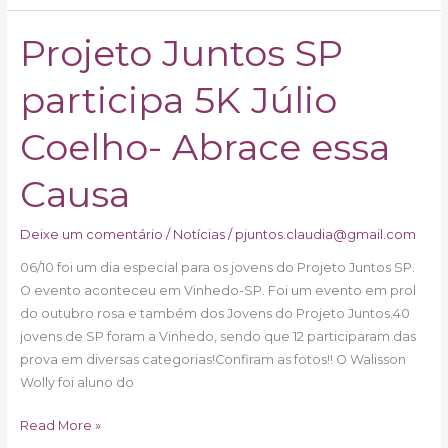
Projeto Juntos SP
Projeto
Juntos
participa 5K Júlio
SP
participa
5K
Coelho- Abrace essa
Júlio
Coelho-
Causa
Abrace
essa
Deixe um comentário
/
Notícias
/
pjuntos.claudia@gmail.com
Causa
06/10 foi um dia especial para os jovens do Projeto Juntos SP.
O evento aconteceu em Vinhedo-SP. Foi um evento em prol
do outubro rosa e também dos Jovens do Projeto Juntos.40
jovens de SP foram a Vinhedo, sendo que 12 participaram das
prova em diversas categorias!Confiram as fotos!! O Walisson
Wolly foi aluno do
Read More »