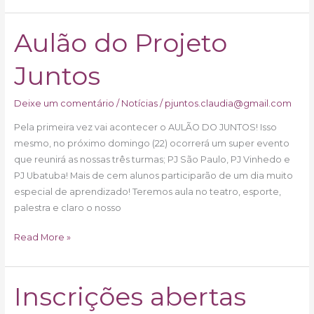
Aulão do Projeto
Aulão
do
Juntos
Projeto
Juntos
Deixe um comentário
/
Notícias
/
pjuntos.claudia@gmail.com
Pela primeira vez vai acontecer o AULÃO DO JUNTOS! Isso
mesmo, no próximo domingo (22) ocorrerá um super evento
que reunirá as nossas três turmas; PJ São Paulo, PJ Vinhedo e
PJ Ubatuba! Mais de cem alunos participarão de um dia muito
especial de aprendizado! Teremos aula no teatro, esporte,
palestra e claro o nosso
Read More »
Inscrições abertas
Inscrições
abertas