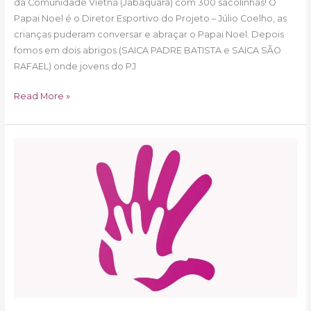
da Comunidade Vietnã (Jabaquara) com 300 sacolinhas! O
Papai Noel é o Diretor Esportivo do Projeto – Júlio Coelho, as
crianças puderam conversar e abraçar o Papai Noel. Depois
fomos em dois abrigos (SAICA PADRE BATISTA e SAICA SÃO
RAFAEL) onde jovens do PJ
Read More »
PJ
é
AMIGO
DO
MEIO
AMBIENTE!