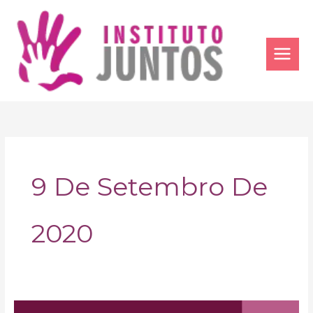
Ir
para
o
conteúdo
9 De Setembro De
2020
Nossas